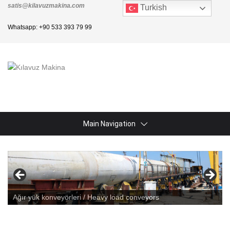
satis@kilavuzmakina.com
Turkish
Whatsapp: +90 533 393 79 99
Main Navigation
Ağır yük konveyörleri / Heavy load conveyors