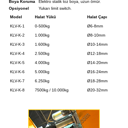
Boya Koruma
Elektro statik toz boya, uzun ömür.
Opsiyonel
Yukarı limit switch.
Model
Halat Yükü
Halat Çapı
KLV-K-1
0-500kg
Ø6-8mm
KLV-K-2
1.000kg
Ø8-10mm
KLV-K-3
1.600kg
Ø10-14mm
KLV-K-4
2.500kg
Ø12-18mm
KLV-K-5
4.000kg
Ø14-20mm
KLV-K-6
5.000kg
Ø16-24mm
KLV-K-7
6.250kg
Ø18-28mm
KLV-K-8
7500kg / 10.000kg
Ø20-32mm