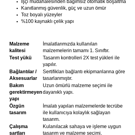
İşçi müdahalesinden bağımsız otomatik boşaltma
Kanıtlanmış güvenlik, güç ve uzun ömür
Toz boyalı yüzeyler
%100 kaynaklı çelik yapı
Malzeme
İmalatlarımızda kullanılan
kalitesi
malzemelerin tamamı 1. Sınıftır.
Test yükü
Tasarım kontrolleri 2X test yükleri ile
yapılır.
Bağlantılar /
Sertifikları bağlantı ekipmanlarına göre
Aksesuarlar
tasarlanmıştır.
Bakım
Uzun ömürlü malzeme seçimi ile
gerektirmeyen
dayanıklı yapı.
yapı
Özgün
İmalatı yapılan malzemelerde tecrübe
tasarım
ile kullanıcıya kolaylık sağlayan
tasarım.
Çalışma
Kulanılacak sahaya ve işleme uygun
şartları
tasarım ve malzeme seçimi.