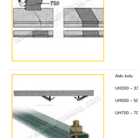
Askı kolu
UH330 – 3
UH500 – 5
UH700 – 7