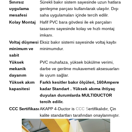
Sınırsız
Sürekli bakır sistem sayesinde uzun hatlara
uygulama
genleşme parçası kullanılarak ulaşılır. Dışı
mesafesi
saha uygulamaları içinde tercih edilir.
Kolay Montaj
Hafif PVC bara gövdesi ile ek parçaları
tasarımı sayesinde kolay ve hızlı montaj
imkanı.
Voltaj düşmesi
Eksiz bakır sistemi sayesinde voltaj kaybı
minimum ve
minimumdur.
sabit
Yüksek
PVC muhafaza, yüksek bükülme verimi,
mekanik
darbe ve gerilme mukavemeti aksesuarları
dayanım
ile uyum sağlar.
Yüksek akım
Farklı kesitler bakır ölçüleri, 160Ampere
kapasitesi
kadar Standart . Yüksek akıma ihtiyaç
duyulan durumlarda MULTIDUCTOR
tercih edilir.
CCC Sertifikası
AKAPP 4-Ductor is
CCC S
ertifikalıdır, Çin
kalite standartları tarafından onaylanmıştır.