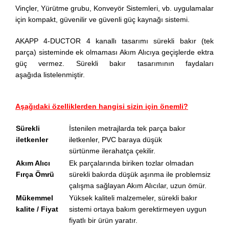
Vinçler, Yürütme grubu, Konveyör Sistemleri, vb. uygulamalar
için kompakt, güvenilir ve güvenli güç kaynağı sistemi.
AKAPP 4-DUCTOR 4 kanallı tasarımı sürekli bakır (tek
parça) sisteminde ek olmaması Akım Alıcıya geçişlerde ektra
güç vermez. Sürekli bakır tasarımının faydaları
aşağıda listelenmiştir.
Aşağıdaki özelliklerden hangisi sizin için önemli?
Sürekli
İstenilen metrajlarda tek parça bakır
iletkenler
iletkenler, PVC baraya düşük
sürtünme ilerahatça çekilir.
Akım Alıcı
Ek parçalarında biriken tozlar olmadan
Fırça Ömrü
sürekli bakırda düşük aşınma ile problemsiz
çalışma sağlayan Akım Alıcılar, uzun ömür.
Mükemmel
Yüksek kaliteli malzemeler, sürekli bakır
kalite / Fiyat
sistemi ortaya bakım gerektirmeyen uygun
fiyatlı bir ürün yaratır.