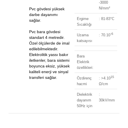
-3000
N/mm
²
Pvc gövdesi yüksek
darbe dayanımı
Ergime
: 81-83
°C
sağlar.
Sıcaklığı
Pvc bara gövdesi
6
Uzama
: 70.10ˉ
standart 4 metredir.
katsayısı
Özel ölçülerde de imal
edilebilmektedir.
Elektrolitik yassı bakır
Bara
iletkenler, bara sistemi
Elektrik
boyunca eksiz, yüksek
özellikleri:
kaliteli enerji ve sinyal
15
transferi sağlar.
Özdirenç
: >4.10
hacmi
Ω/cm
Dielektrik
:
dayanım
30kV/mm
50Hz için