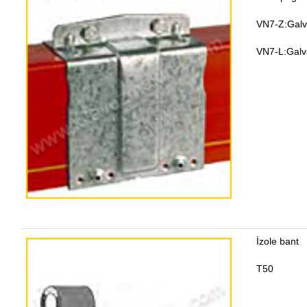
VN7-Z:Galv
VN7-L:Galva
İzole bant
T50