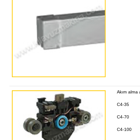
Akım alma a
C4-35
C4-70
C4-100