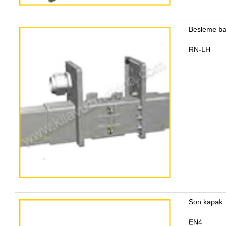
Besleme ba
RN-LH
Son kapak
EN4