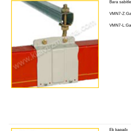
Bara sabit
VMN7-Z:Ga
VMN7-L:Gal
Ek kapağı