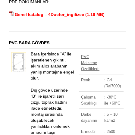
PDF DÖKÜMANLAR:
Genel katalog – 4Ductor_ingilizce
PVC BARA GÖVDESİ
Bara içerisinde “A” ile
PVC
işaretlenen çıkıntı,
Malzeme
akım alıcı arabanın
Özellikleri:
yanlış montajına engel
olur.
Renk
: Gri
(Ral7000)
Dış gövde üzerinde
“B” ile işaretli sarı
Çalışma
: -30
°C
çizgi, toprak hattını
Sıcaklığı
ile +60°C
ifade etmektedir,
montaj sırasında
Darbe
: 5 – 10
oluşabilecek
dayanımı
kJ/m2
yanlışlıkları önlemek
E-modül
: 2500
amacını taşır.