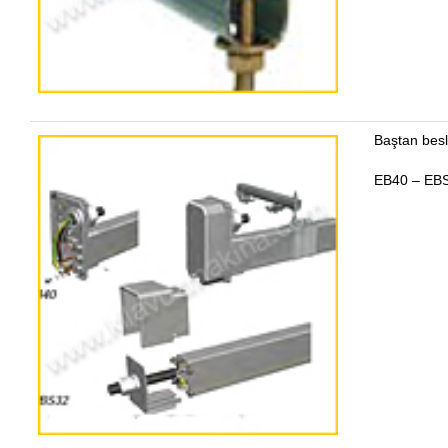
Baştan bes
EB40 – EB